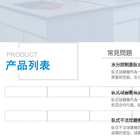
常見問題
水分控制是臥
臥式球磨機作為
質量和性能。水分控
臥式球磨機
臥式干法球磨機
臥式濕法球磨機
振
臥式球磨機長
臥式球磨機作為
和混合均勻度。臥式
輸送、真空上料機
振動篩系列
壓濾機系列
系列
臥式干法球磨
臥式干法球磨機
容積的增加，球磨機