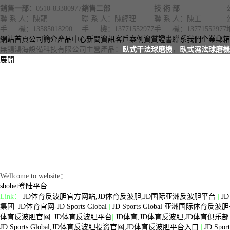
銷售一部：
0510-83380977
銷售二部
技 術 部
聯 系 人：陳龍
聯 系 人：陳經理
聯 系 人：陳工
手 機：13585018290
手 機：13771552977
手 機：13771552977
網站首頁
公司簡介
產品中心
新聞資訊
客戶案例
資質證書
聯系我們
企業郵箱
無錫鴻海設備科技有限公司主營產品：
臥式干法球磨機
，
臥式濕法球磨機
展開
Wellcome to website：
sbobet登陆平台
Link：
JD体育反波胆官方网站,JD体育反波胆,JD国际亚洲反波胆平台
|
J
集团
|
JD体育官网-JD Sports Global
|
JD Sports Global 亚洲国际体育
体育反波胆官网
|
JD体育反波胆平台
|
JD体育,JD体育反波胆,JD体育俱乐
JD Sports Global,JD体育反波胆投资官网,JD体育反波胆平台入口
|
JD Spo