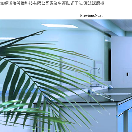
網站首
無錫鴻海設備科技有限公司專業生產臥式干法/濕法球磨機
新聞資
聯系我們
企業郵箱
Previous
Next