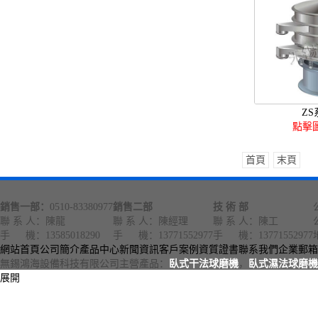
Z
點擊
首頁
末頁
銷售一部：
0510-83380977
銷售二部
技 術 部
聯 系 人：陳龍
聯 系 人：陳經理
聯 系 人：陳工
手 機：13585018290
手 機：13771552977
手 機：13771552977
網站首頁
公司簡介
產品中心
新聞資訊
客戶案例
資質證書
聯系我們
企業郵箱
無錫鴻海設備科技有限公司主營產品：
臥式干法球磨機
，
臥式濕法球磨機
展開