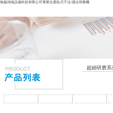
網站首
無錫鴻海設備科技有限公司專業生產臥式干法/濕法球磨機
新聞資
聯系我們
企業郵箱
超細研磨系
臥式球磨機
臥式干法球磨機
臥式濕法球磨機
振