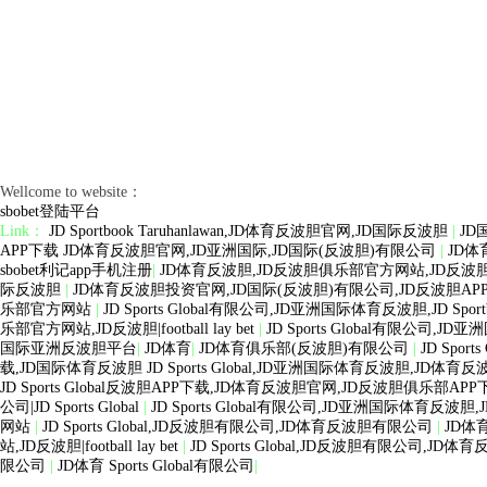
Wellcome to website：
sbobet登陆平台
Link：
JD Sportbook Taruhanlawan,JD体育反波胆官网,JD国际反波胆
|
JD
APP下载 JD体育反波胆官网,JD亚洲国际,JD国际(反波胆)有限公司
|
JD体
sbobet利记app手机注册
|
JD体育反波胆,JD反波胆俱乐部官方网站,JD反波胆|footb
际反波胆
|
JD体育反波胆投资官网,JD国际(反波胆)有限公司,JD反波胆AP
乐部官方网站
|
JD Sports Global有限公司,JD亚洲国际体育反波胆,JD Sportbo
乐部官方网站,JD反波胆|football lay bet
|
JD Sports Global有限公司,JD亚洲
国际亚洲反波胆平台
|
JD体育
|
JD体育俱乐部(反波胆)有限公司
|
JD Spo
载,JD国际体育反波胆 JD Sports Global,JD亚洲国际体育反波胆,JD体
JD Sports Global反波胆APP下载,JD体育反波胆官网,JD反波胆俱乐部AP
公司|JD Sports Global
|
JD Sports Global有限公司,JD亚洲国际体育反波胆,JD Sp
网站
|
JD Sports Global,JD反波胆有限公司,JD体育反波胆有限公司
|
JD体
站,JD反波胆|football lay bet
|
JD Sports Global,JD反波胆有限公司,J
限公司
|
JD体育 Sports Global有限公司
|