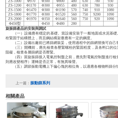
ZS-1000
Φ970
Φ300
Φ800
480
630
780
930
ZS-1200
Φ1170
Φ300
Φ955
480
630
780
930
ZS-1500
Φ1470
Φ300
Φ1190
570
740
910
1080
ZS-1800
Φ1770
Φ300
Φ1520
560
750
9200
1090
ZS-2000
Φ1970
Φ350
Φ1640
560
750
920
1090
Φ450型
Φ450
Φ480
280
旋振篩產品的安裝與調試
（一）設備應有穩定的基礎。當設備安裝于一般地面或水泥基礎
栓緊固于結構體上，而且鋼結構架臺應有一定的鋼度。
（二）設備出廠前已將篩網裝妥，使用過程中的篩網替換可自己替換
（三）開機前，應先檢查各壓緊螺栓的緊固程度，及各料口的
阻礙，檢查各層篩網是否壓緊。
（四）當旋振篩接入電氣控制盤之前，應先對電氣控制盤進行檢查
則應改變相序）運轉是否正常，有無異噪聲。
（五）調節振動電機上下偏心塊的相位角，以適應各種物料篩分情況
振動篩系列
上一篇：
相關產品