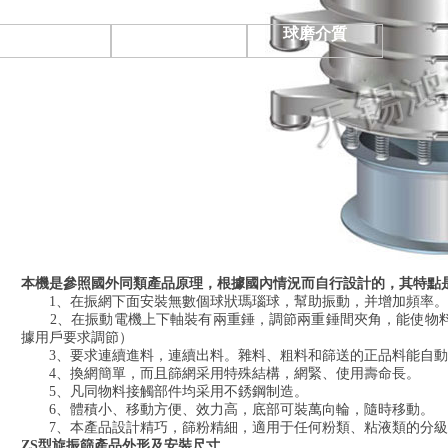
分散系列
環保系列
球磨介質
本機是參照國外同類產品原理，根據國內情況而自行設計的，其特點
1、在振網下面安裝無數個球狀瑪瑙球，幫助振動，并增加頻率。
2、在振動電機上下軸裝有兩重錘，調節兩重錘間夾角，能使物料在網上
據用戶要求調節）
3、要求連續進料，連續出料。雜料、粗料和篩送的正品料能自動排出，
4、換網簡單，而且篩網采用特殊結構，網緊、使用壽命長。
5、凡同物料接觸部件均采用不銹鋼制造。
6、體積小、移動方便、效力高，底部可裝萬向輪，隨時移動。
7、本產品設計精巧，篩粉精細，適用于任何粉類、粘液類的分
ZS型旋振篩產品外形及安裝尺寸