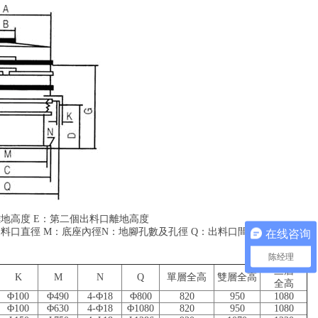
地高度 E：第二個出料口離地高度
料口直徑 M：底座內徑N：地腳孔數及孔徑 Q：出料口間距
在线咨询
陈经理
三層
K
M
N
Q
單層全高
雙層全高
全高
Φ100
Φ490
4-Φ18
Φ800
820
950
1080
Φ100
Φ630
4-Φ18
Φ1080
820
950
1080