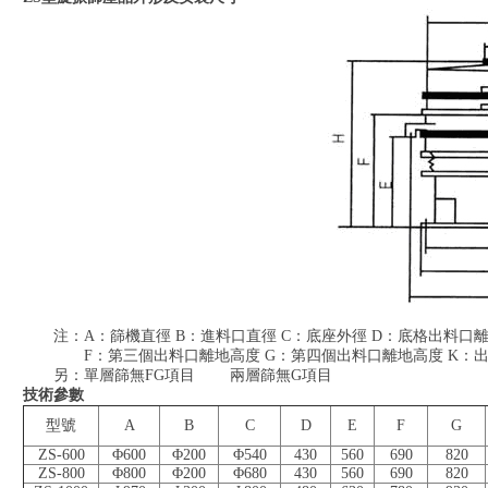
注：A：篩機直徑 B：進料口直徑 C：底座外徑 D：底格出料口離
F：第三個出料口離地高度 G：第四個出料口離地高度 K：出
另：單層篩無FG項目 兩層篩無G項目
技術參數
型號
A
B
C
D
E
F
G
ZS-600
Φ600
Φ200
Φ540
430
560
690
820
ZS-800
Φ800
Φ200
Φ680
430
560
690
820