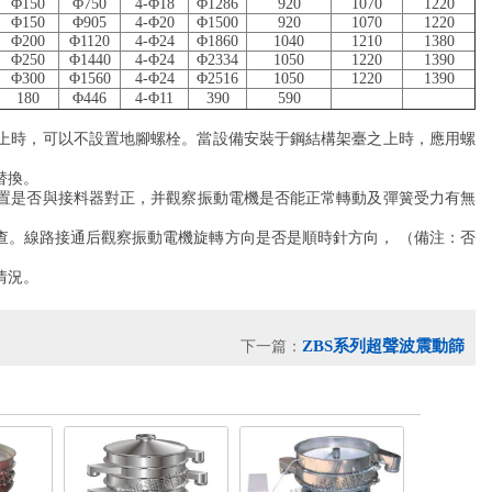
Φ150
Φ750
4-Φ18
Φ1286
920
1070
1220
Φ150
Φ905
4-Φ20
Φ1500
920
1070
1220
Φ200
Φ1120
4-Φ24
Φ1860
1040
1210
1380
Φ250
Φ1440
4-Φ24
Φ2334
1050
1220
1390
Φ300
Φ1560
4-Φ24
Φ2516
1050
1220
1390
180
Φ446
4-Φ11
390
590
上時，可以不設置地腳螺栓。當設備安裝于鋼結構架臺之上時，應用螺
。
位置是否與接料器對正，并觀察振動電機是否能正常轉動及彈簧受力有無
。線路接通后觀察振動電機旋轉方向是否是順時針方向， （備注：否
。
ZBS系列超聲波震動篩
下一篇：