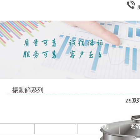
網站首頁
公司簡介
產品中心
新聞資訊
客戶案例
資質證書
振動篩系列
ZS系
實機/機械融合機
混合系列
球磨系列
粉