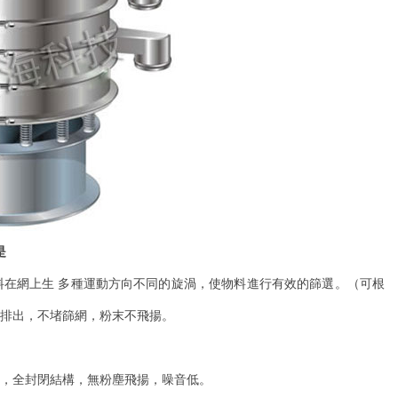
是
生 多種運動方向不同的旋渦，使物料進行有效的篩選。（可根
不堵篩網，粉末不飛揚。
級，全封閉結構，無粉塵飛揚，噪音低。