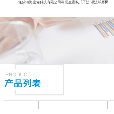
無錫鴻海設備科技有限公司專業生產臥式干法/濕法球磨機
聯系我們
企業郵箱
臥式球磨機
臥式干法球磨機
臥式濕法球磨機
振