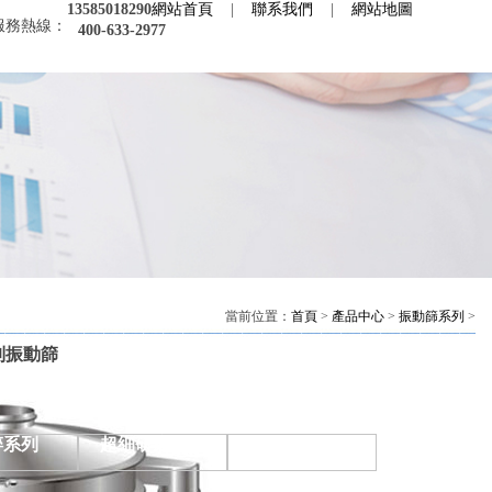
網站首頁
|
聯系我們
|
網站地圖
13585018290
服務熱線：
400-633-2977
當前位置：
首頁
>
產品中心
>
振動篩系列
>
列振動篩
碎系列
超細研磨系列
干燥系列