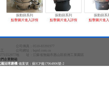
振動篩系列
振動篩系列
振動篩系
點擊圖片進入詳情
點擊圖片進入詳情
點擊圖片進
公司傳真：0510-83391977
陳工
公司網址：bqml.com.cn
1552977
地 址：江蘇省無錫市惠山區前洲工業園區
我們
企業郵箱
式濕法球磨機
備案號：蘇ICP備17064806號-2