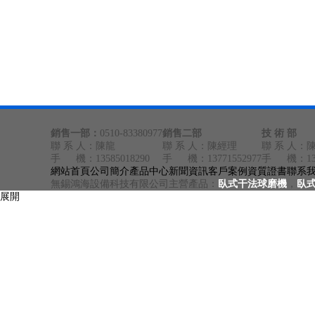
銷售一部：
0510-83380977
銷售二部
技 術 部
聯 系 人：陳龍
聯 系 人：陳經理
聯 系 人：
手 機：13585018290
手 機：13771552977
手 機：1377
網站首頁
公司簡介
產品中心
新聞資訊
客戶案例
資質證書
聯系
無錫鴻海設備科技有限公司主營產品：
臥式干法球磨機
，
臥
展開