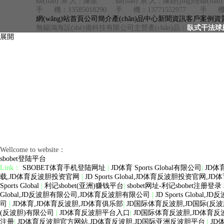
聯(lián) 系 人：陳龍
聯(lián) 系 人：陳經(jīng)理
聯(liá
手 機：13585018290
手 機：13771552977
手 機：1
網(wǎng)站首頁
公司簡介
產(chǎn)品中心
新聞資訊
客戶案例
資質
無錫鴻海設(shè)備科技有限公司主營產(chǎn)品：
臥式干法球
展開
Wellcome to website：
sbobet登陆平台
Link：
SBOBET体育手机登陆网址
|
JD体育 Sports Global有限公司
|
JD体育
载,JD体育反波胆投资官网
|
JD Sports Global,JD体育反波胆投资官网
Sports Global
|
利记sbobet(亚洲)赚钱平台
|
sbobet网址-利记sbobet注册
Global,JD反波胆有限公司,JD体育反波胆有限公司
|
JD Sports Glob
司
|
JD体育,JD体育反波胆,JD体育俱乐部
|
JD国际体育反波胆,JD国际(反
(反波胆)有限公司
|
JD体育反波胆平台入口
|
JD国际体育反波胆,JD体育反
注册
|
JD体育反波胆官方网站,JD体育反波胆,JD国际亚洲反波胆平台
|
JD