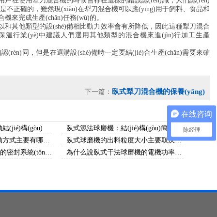
用犁刀混合機的時候會存在這樣的錯誤認(rèn)識，人們認(rèn)
不正確的，雖然現(xiàn)在犁刀混合機可以應(yīng)用于飼料、食品和
來完成生產(chǎn)任務(wù)的。
和其他類型的設(shè)備相比動力效率會有所降低，因此這種犁刀混合
溫行業(yè)中建議人們選用其他類型的混合機來進(jìn)行加工生產
(rèn)同，但是在選購設(shè)備時一定要結(jié)合生產(chǎn)需要來確
臥式犁刀混合機的保養(yǎng)
下一篇：
在线咨询
ié)構(gòu)
臥式濕法球磨機：結(jié)構(gòu)簡潔，效率良好
陈经理
臥式干法球磨機的傳動方式主要有哪些？
臥式球磨機的出料粒度大小主要取決于哪些因素？
關(guān)于臥式球磨機的密封系統(tǒng)介紹
為什么說臥式干法球磨機的電機功率決定了其研磨材料的能力？