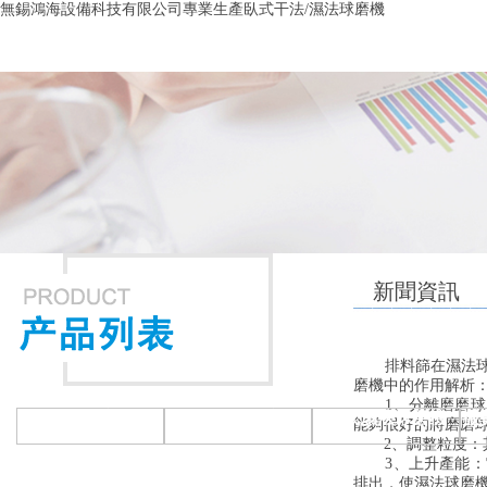
網站首
無錫鴻海設備科技有限公司專業生產臥式干法/濕法球磨機
新聞資
聯系我們
企業郵箱
新聞資訊
排料篩在濕法球磨
磨機中的作用解析
1、分離磨磨球
臥式球磨機
臥式干法球磨機
臥式濕法球磨機
振
能夠很好的將磨磨
2、調整粒度：其
3、上升產能：它
排出，使濕法球磨