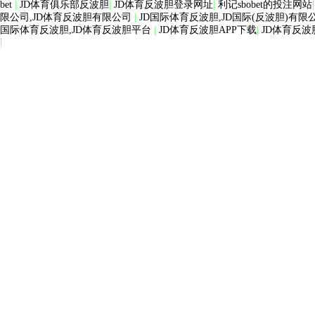
bet
|
JD体育俱乐部反波胆
|
JD体育反波胆登录网址
|
利记sbobet的投注网站
限公司,JD体育反波胆有限公司
|
JD国际体育反波胆,JD国际(反波胆)有
国际体育反波胆,JD体育反波胆平台
|
JD体育反波胆APP下载
|
JD体育反
|