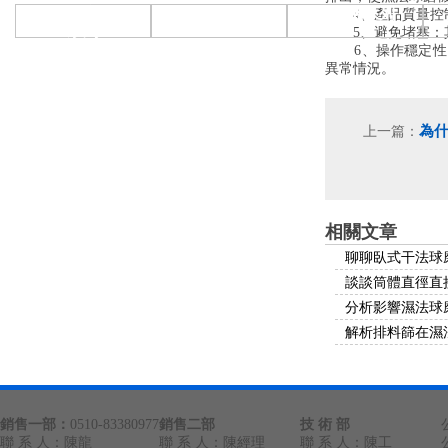
輸送、真空上料機
振動篩系列
壓濾機系列
4、產品質量控制
系列
5、避免堵塞：其
6、操作穩定性：
異常情況。
為
上一篇：
相關文章
分析影響濕法球
解析排料篩在濕
銷售一部：
0510-83380977
銷售二部
技 術 部
聯 系 人：陳龍
聯 系 人：陳經理
聯 系 人：陳工