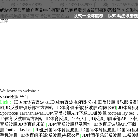
手 機：13585018290
手 機：13771552977
手 機：13771552977
網站首頁
公司簡介
產品中心
新聞資訊
客戶案例
資質證書
聯系我們
企業郵箱
無錫鴻海設備科技有限公司主營產品：
臥式干法球磨機
，
臥式濕法球磨機
展開
Wellcome to website：
sbobet登陆平台
Link：
JD国际体育反波胆,JD国际(反波胆)有限公司,JD反波胆俱乐部投
司,JD反波胆俱乐部官方网站
|
JD体育俱乐部(反波胆)有限公司
|
JD体育反
Sportbook Taruhanlawan,JD体育反波胆APP下载,JD反波胆|football lay bet
|
JD体育反波胆官方网站
|
JD体育反波胆平台入口,JD反波胆俱乐部APP下载,JD
育反波胆,JD体育俱乐部
|
JD体育反波胆登录网址
|
JD体育反波胆APP下载
胆|football lay bet
|
JD亚洲国际体育反波胆
|
JD国际体育反波胆,JD国际(
手机注册
|
JD体育俱乐部(反波胆)有限公司
|
JD体育俱乐部反波胆-JD反波