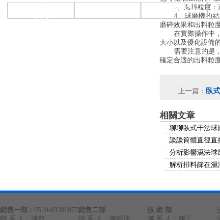
輸送、真空上料機
振動篩系列
壓濾機系列
3、進料粒度：進
系列
4、球磨機的結構
磨碎效果和出料粒
在實際操作中，可
大小以及優化設備
需要注意的是，不
確定合適的出料粒
臥
上一篇：
相關文章
分析影響濕法球
解析排料篩在濕
銷售一部：
0510-83380977
銷售二部
技 術 部
聯 系 人：陳龍
聯 系 人：陳經理
聯 系 人：陳工