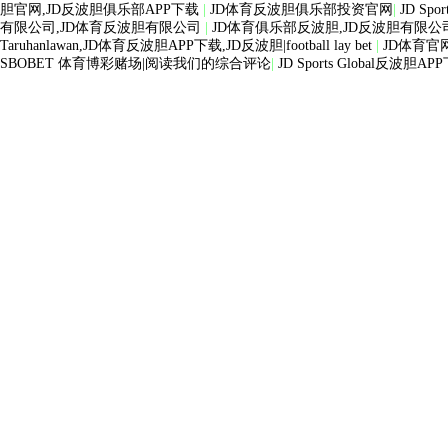
胆官网,JD反波胆俱乐部APP下载
|
JD体育反波胆俱乐部投资官网
|
JD S
有限公司,JD体育反波胆有限公司
|
JD体育俱乐部反波胆,JD反波胆有限公司,JD S
Taruhanlawan,JD体育反波胆APP下载,JD反波胆|football lay bet
|
JD体育官网-J
SBOBET 体育博彩赌场|阅读我们的综合评论
|
JD Sports Global反