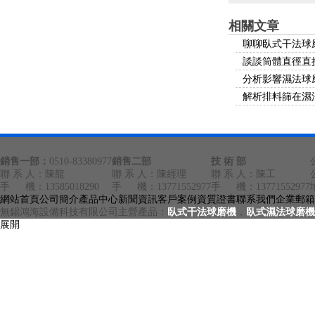
相關文章
分析影響濕法球
解析排料篩在濕
銷售一部：
0510-83380977
銷售二部
技 術 部
聯 系 人：陳龍
聯 系 人：陳經理
聯 系 人：陳工
手 機：13585018290
手 機：13771552977
手 機：13771552977
網站首頁
公司簡介
產品中心
新聞資訊
客戶案例
資質證書
聯系我們
企業郵箱
無錫鴻海設備科技有限公司主營產品：
臥式干法球磨機
，
臥式濕法球磨機
展開