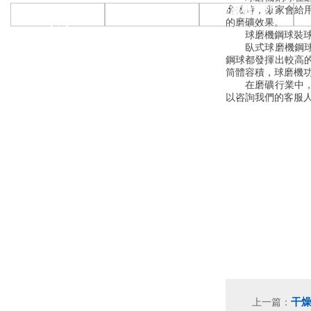
輸送、真空上料機
振動篩系列
壓濾機系列
磨機時，廠家會給
系列
的磨礦效果。
球磨機鋼球裝球
臥式球磨機鋼球裝
鋼球都發揮出較高
筒體容積，球磨機
在磨礦行業中，用
以咨詢我們的客服
干
上一篇：