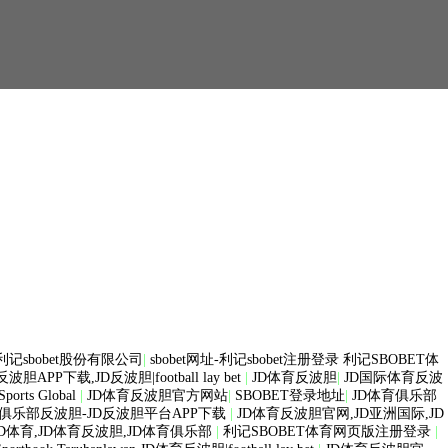
利记sbobet股份有限公司
|
sbobet网址-利记sbobet注册登录 利记SBOBET体
体育反波胆APP下载,JD反波胆|football lay bet
|
JD体育反波胆
|
JD国际体育反波
ts Global
|
JD体育反波胆官方网站
|
SBOBET登录地址
|
JD体育俱乐部
育俱乐部反波胆-JD反波胆平台APP下载
|
JD体育反波胆官网,JD亚洲国际,JD
JD体育,JD体育反波胆,JD体育俱乐部
|
利记SBOBET体育网页版注册登录
|