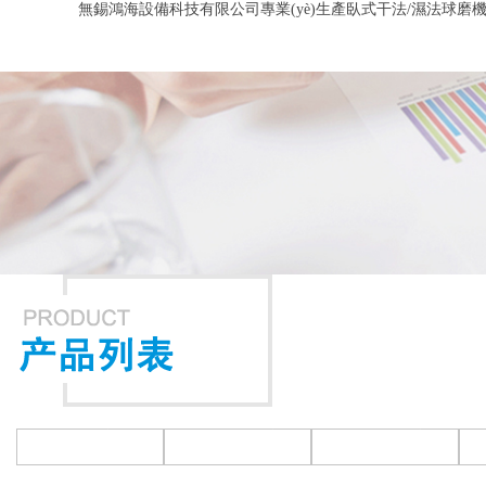
無錫鴻海設備科技有限公司專業(yè)生產臥式干法/濕法球磨
客戶案例
資質證書
聯(lián)系
臥式球磨機
臥式干法球磨機
臥式濕法球磨機
振