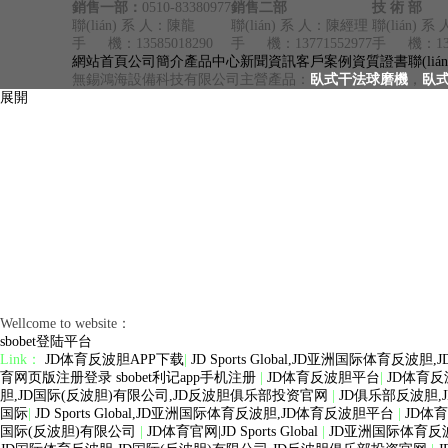
銷售一部：
0510-83380977
銷售二部
技 術 部
聯(lián) 系 人：陳龍
聯(lián) 系 人：陳經理
聯(lián) 
手 機：13585018290
手 機：13771552977
手 機：1377
網站首頁
公司簡介
產品中心
新聞資訊
客戶案例
資質證書
聯(li
無錫鴻海設備科技有限公司主營產品：
臥式干法球磨機
，
臥
展開
Wellcome to website：
sbobet登陆平台
Link：
JD体育反波胆APP下载
|
JD Sports Global,JD亚洲国际体育反
育网页版注册登录 sbobet利记app手机注册
|
JD体育反波胆平台
|
JD体育
胆,JD国际(反波胆)有限公司,JD反波胆俱乐部投资官网
|
JD俱乐部反波胆,
国际
|
JD Sports Global,JD亚洲国际体育反波胆,JD体育反波胆平台
|
JD体育官
国际(反波胆)有限公司
|
JD体育官网|JD Sports Global
|
JD亚洲国际体育反