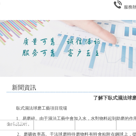
網站首頁
公司簡介
機
服務
產品中心
新聞資訊
我們
企業(yè)郵箱
新聞資訊
了解下臥式濕法球
臥式濕法球磨工藝項目現場
1、易磨碎。由于濕法工藝中會加入水，水對物料起到助磨的作用，
實機/機械融合機
混合系列
球磨系列
粉
物料易磨碎。
2、磨礦效率高。干法球磨時待磨物料有時會粘附在鋼球上，從