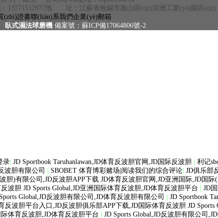
3771552977
地 址：江蘇省無錫市惠山區(qū)前洲工業(yè)園區(qū)
(zhì)證書
聯(lián)系我們
企業(yè)郵箱
，
臥式濕法球磨機
備案號：蘇ICP備17064806號-2
册登录
|
JD Sportbook Taruhanlawan,JD体育反波胆官网,JD国际反波胆
|
利记sb
JD体育反波胆有限公司
|
SBOBET 体育博彩赌场|阅读我们的综合评论
|
JD俱乐部
波胆)有限公司,JD反波胆APP下载 JD体育反波胆官网,JD亚洲国际,JD国
 JD Sports Global,JD亚洲国际体育反波胆,JD体育反波胆平台
|
JD
 Sports Global,JD反波胆有限公司,JD体育反波胆有限公司
|
JD Sportbook 
育反波胆平台入口,JD反波胆俱乐部APP下载,JD国际体育反波胆 JD Sports
JD亚洲国际体育反波胆,JD体育反波胆平台
|
JD Sports Global,JD反波胆有限