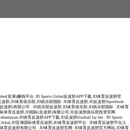
obet(亚洲)赚钱平台
|
JD Sports Global反波胆APP下载,JD体育反波胆官
反波胆,JD体育俱乐部,JD俱乐部国际
|
JD体育反波胆,JD反波胆|Sportbook
际(反波胆)有限公司
|
JD俱乐部反波胆,JD体育俱乐部,JD俱乐部国际
|
JD体育
国际体育反波胆,JD国际(反波胆)有限公司,JD反波胆俱乐部投资官网
|
Taruhanlawan,JD体育反波胆APP下载,JD反波胆|football lay bet
|
JD Sports
 Global,JD亚洲国际体育反波胆,JD体育反波胆平台
|
JD体育反波胆平台入
公司,JD体育反波胆有限公司
|
JD体育反波胆官网
|
JD体育反波胆官方网站,JD体育