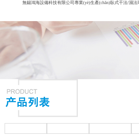
無錫鴻海設備科技有限公司專業(yè)生產(chǎn)臥式干法/濕
產(chǎn)品中心
新聞資訊
客戶案例
聯(lián)系我們
企業(yè)郵箱
臥式球磨機
臥式干法球磨機
臥式濕法球磨機
振