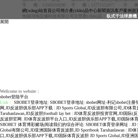
手 機：13585018290
手 機：13771552977
手 機：1
網(wǎng)站首頁
公司簡介
產(chǎn)品中心
新聞資訊
客戶案例
資質
無錫鴻海設備科技有限公司主營產(chǎn)品：
臥式干法球磨機
展開
Wellcome to website：
sbobet登陆平台
Link：
SBOBET登录地址
|
SBOBET登录地址
|
sbobet网址-利记sbobet注
网,JD反波胆俱乐部APP下载
|
JD Sports Global,JD反波胆有限公司,
Taruhanlawan,JD反波胆|football lay bet
|
JD体育反波胆投资官网,JD国际(反
反波胆官网
|
JD体育反波胆平台入口,JD反波胆俱乐部APP下载,JD国际体育反波胆
SBOBET 体育博彩赌场|阅读我们的综合评论
|
SBOBET体育登录网址
|
JD
Global有限公司,JD亚洲国际体育反波胆,JD Sportbook Taruhanlawan
|
JD体
口,JD反波胆俱乐部APP下载,JD国际体育反波胆 JD Sports Global,