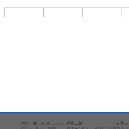
輸送、真空上料機
振動篩系列
壓濾機系列
系列
銷售一部：
0510-83380977
銷售二部
技 術(s
聯(lián) 系 人：陳龍
聯(lián) 系 人：陳經(jīng)理
聯(liá