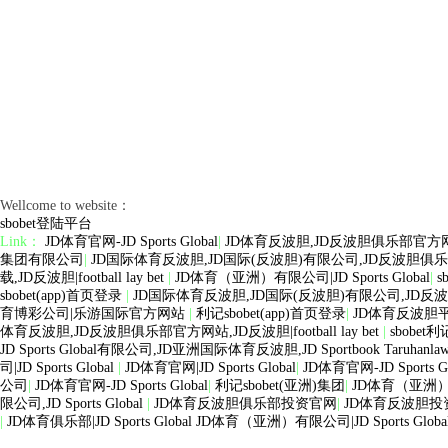
Wellcome to website：
sbobet登陆平台
Link：
JD体育官网-JD Sports Global
|
JD体育反波胆,JD反波胆俱乐部官方网站,JD反
集团有限公司
|
JD国际体育反波胆,JD国际(反波胆)有限公司,JD反波胆
载,JD反波胆|football lay bet
|
JD体育（亚洲）有限公司|JD Sports Global
|
s
sbobet(app)首页登录
|
JD国际体育反波胆,JD国际(反波胆)有限公司,JD
育博彩公司|乐游国际官方网站
|
利记sbobet(app)首页登录
|
JD体育反波胆
体育反波胆,JD反波胆俱乐部官方网站,JD反波胆|football lay bet
|
sbobet
JD Sports Global有限公司,JD亚洲国际体育反波胆,JD Sportbook Taruhanla
司|JD Sports Global
|
JD体育官网|JD Sports Global
|
JD体育官网-JD Sports Gl
公司
|
JD体育官网-JD Sports Global
|
利记sbobet(亚洲)集团
|
JD体育（亚洲）有限
限公司,JD Sports Global
|
JD体育反波胆俱乐部投资官网
|
JD体育反波胆投
|
JD体育俱乐部|JD Sports Global JD体育（亚洲）有限公司|JD Sports Globa